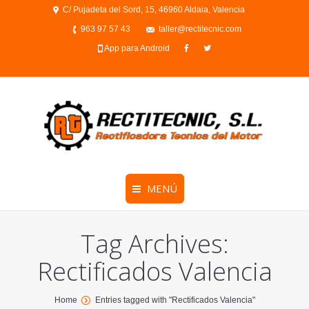
C/ Pujadeta del Sord, 15, 46960 Aldaia, Valencia
963 97 57 43
taller@rectitecnic.com
App para Android
MENÚ
Tag Archives:
Rectificados Valencia
You are here:
Home
Entries tagged with "Rectificados Valencia"