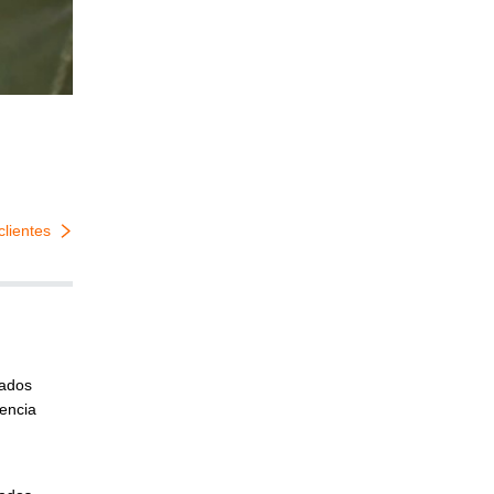
clientes
cados
iencia