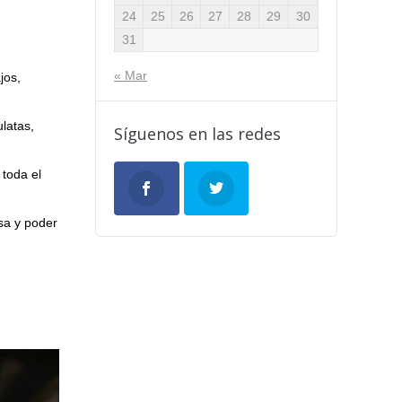
24
25
26
27
28
29
30
31
« Mar
jos,
latas,
Síguenos en las redes
 toda el
sa y poder