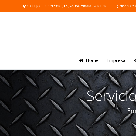
C/ Pujadeta del Sord, 15, 46960 Aldaia, Valencia
963 97 5
Home
Empresa
R
Servici
Em
You are here: