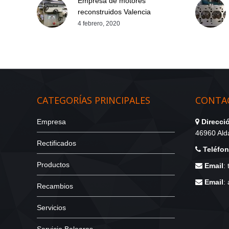
Empresa de motores
reconstruidos Valencia
4 febrero, 2020
CATEGORÍAS PRINCIPALES
CONTAC
Empresa
Direcci
46960 Alda
Rectificados
Teléfo
Productos
Email
:
Email
:
Recambios
Servicios
Servicio Baleares