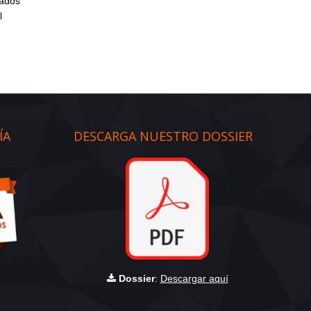
cados
l
ÍA
DESCARGA NUESTRO DOSSIER
Dossier
:
Descargar aquí