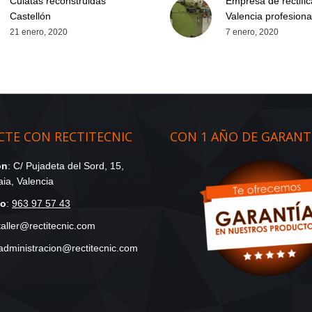
Culatas reconstruidas
Empresa de rectifi
Castellón
Valencia profesiona
21 enero, 2020
7 enero, 2020
TE CON RECTITECNIC
CON 1 AÑO DE GARANT
ón
: C/ Pujadeta del Sord, 15,
ia, Valencia
no
:
963 97 57 43
 taller@rectitecnic.com
 administracion@rectitecnic.com