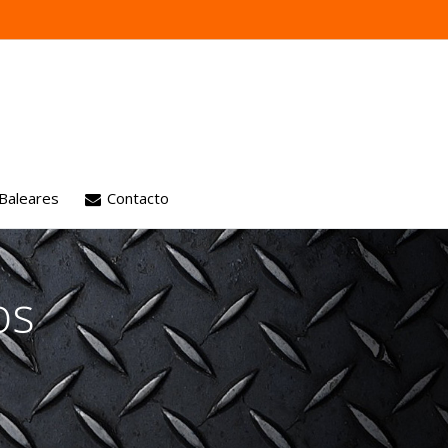
 Baleares
Contacto
 motores
os
ión
aria
es