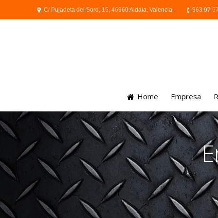
C/ Pujadeta del Sord, 15, 46960 Aldaia, Valencia
963 97 5
Home
Empresa
R
E
You a