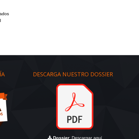
cados
l
ÍA
DESCARGA NUESTRO DOSSIER
Dossier
:
Descargar aquí