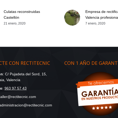
Culatas reconstruidas
Empresa de rectifi
Castellón
Valencia profesiona
21 enero, 2020
7 enero, 2020
TE CON RECTITECNIC
CON 1 AÑO DE GARANT
ón
: C/ Pujadeta del Sord, 15,
ia, Valencia
no
:
963 97 57 43
 taller@rectitecnic.com
 administracion@rectitecnic.com