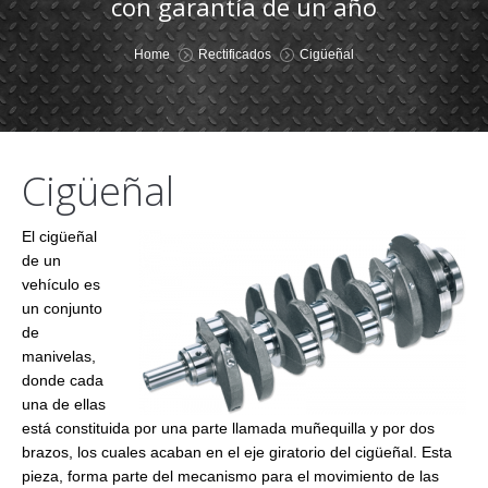
con garantía de un año
You are here:
Home
Rectificados
Cigüeñal
Cigüeñal
El cigüeñal
de un
vehículo es
un conjunto
de
manivelas,
donde cada
una de ellas
está constituida por una parte llamada muñequilla y por dos
brazos, los cuales acaban en el eje giratorio del cigüeñal. Esta
pieza, forma parte del mecanismo para el movimiento de las