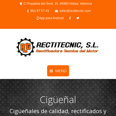
C/ Pujadeta del Sord, 15, 46960 Aldaia, Valencia
963 97 57 43
taller@rectitecnic.com
App para Android
MENÚ
Cigüeñal
Cigüeñales de calidad, rectificados y