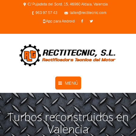
C/ Pujadeta del Sord, 15, 46960 Aldaia, Valencia
963 97 57 43
taller@rectitecnic.com
App para Android
MENÚ
Turbos reconstruidos en
Valencia