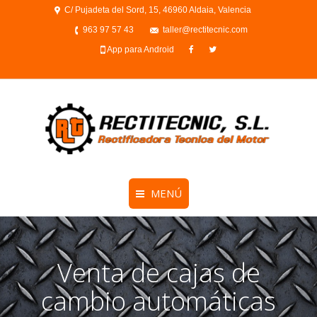
C/ Pujadeta del Sord, 15, 46960 Aldaia, Valencia
963 97 57 43
taller@rectitecnic.com
App para Android
MENÚ
Venta de cajas de
cambio automáticas