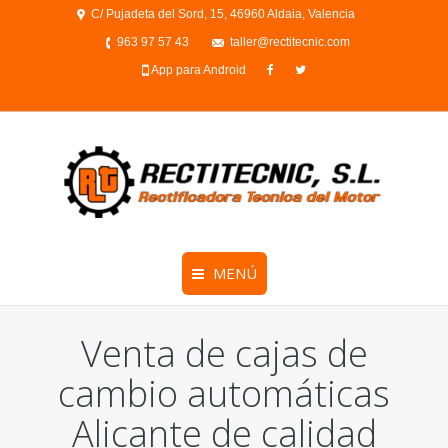
C/ Pujadeta del Sord, 15, 46960 Aldaia, Valencia
963 97 57 43
taller@rectitecnic.com
App para Android
MENÚ
Venta de cajas de
cambio automáticas
Alicante de calidad