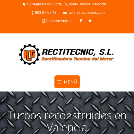
C/ Pujadeta del Sord, 15, 46960 Aldaia, Valencia
963 97 57 43
taller@rectitecnic.com
App para Android
MENÚ
Turbos reconstruidos en
Valencia