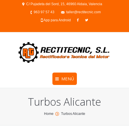
C/ Pujadeta del Sord, 15, 46960 Aldaia, Valencia
963 97 57 43
taller@rectitecnic.com
App para Android
MENÚ
Turbos Alicante
You are here:
Home
Turbos Alicante