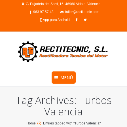
C/ Pujadeta del Sord, 15, 46960 Aldaia, Valencia
963 97 57 43
taller@rectitecnic.com
App para Android
MENÚ
Tag Archives:
Turbos
Valencia
You are here:
Home
Entries tagged with "Turbos Valencia"