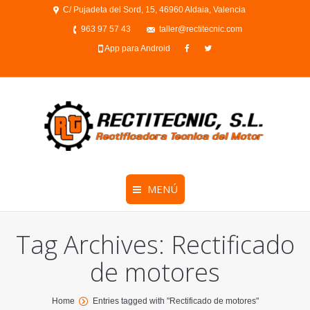
C/ Pujadeta del Sord, 15, 46960 Aldaia, Valencia
963 97 57 43
taller@rectitecnic.com
App para Android
MENÚ
Tag Archives:
Rectificado
de motores
You are here:
Home
Entries tagged with "Rectificado de motores"