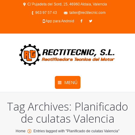
C/ Pujadeta del Sord, 15, 46960 Aldaia, Valencia
963 97 57 43
taller@rectitecnic.com
App para Android
MENÚ
Tag Archives:
Planificado
de culatas Valencia
You are here:
Home
Entries tagged with "Planificado de culatas Valencia"