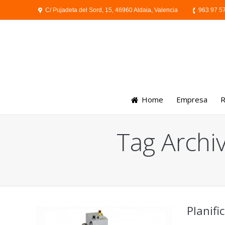
C/ Pujadeta del Sord, 15, 46960 Aldaia, Valencia
963 97 5
Home
Empresa
R
Tag Archi
You are here:
Planifi