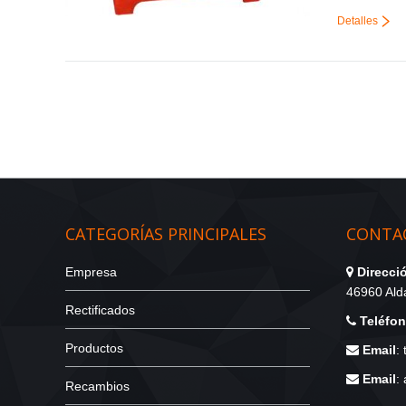
Detalles
CATEGORÍAS PRINCIPALES
CONTAC
Empresa
Direcci
46960 Alda
Rectificados
Teléfo
Productos
Email
:
Email
:
Recambios