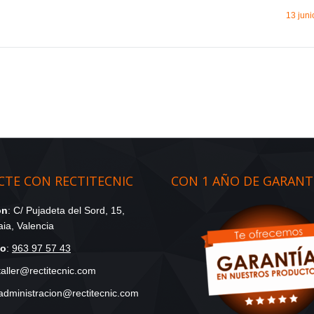
13 juni
TE CON RECTITECNIC
CON 1 AÑO DE GARANT
ón
: C/ Pujadeta del Sord, 15,
ia, Valencia
no
:
963 97 57 43
 taller@rectitecnic.com
 administracion@rectitecnic.com