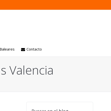
 Baleares
Contacto
as Valencia
 motores
ión
aria
es