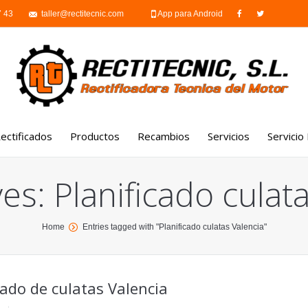
7 43
taller@rectitecnic.com
App para Android
ectificados
Productos
Recambios
Servicios
Servicio
Culatas rectificadas
Motores
Trabajos externos
ves:
Planificado culat
Bloque de motor
Culatas
Mecánica-montaje de
Cigüeñal
Cajas de cambio
Laboratorio de inyecc
Home
Entries tagged with "Planificado culatas Valencia"
Limpieza por ultrasonidos
Turbos
Reparación de maquin
portuaria
Soldadura
Filtros de partículas y
catalizadores
Reparación de motor
cado de culatas Valencia
marinos
Inyectores