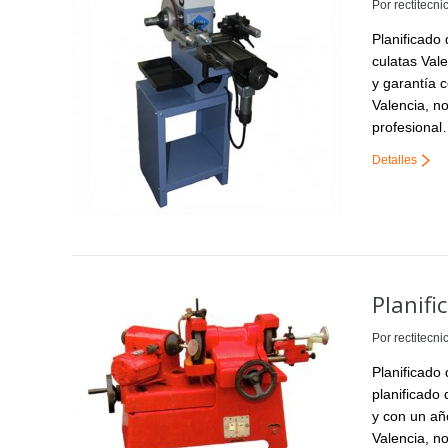
Por
rectitecni
Planificado 
culatas Val
y garantía 
Valencia, n
profesiona
Detalles
Planifi
Por
rectitecni
Planificado 
planificado
y con un añ
Valencia, n