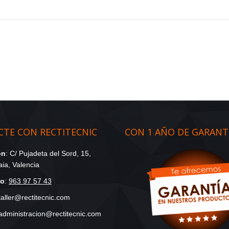
TE CON RECTITECNIC
CON 1 AÑO DE GARANT
ón
: C/ Pujadeta del Sord, 15,
ia, Valencia
no
:
963 97 57 43
 taller@rectitecnic.com
 administracion@rectitecnic.com