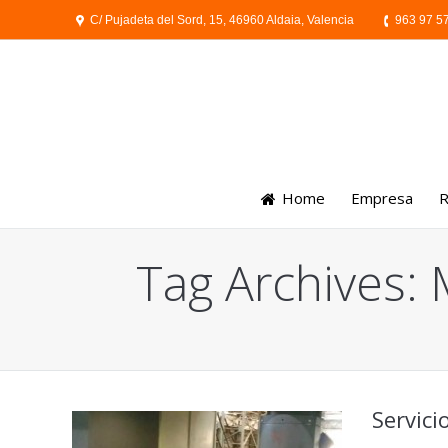
C/ Pujadeta del Sord, 15, 46960 Aldaia, Valencia
963 97 5
Home
Empresa
R
Tag Archives:
You are here:
Servic