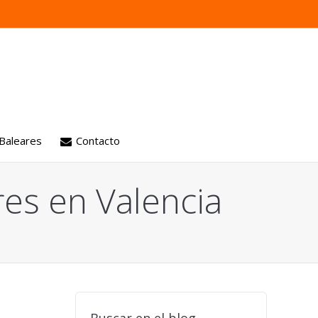
 Baleares
Contacto
es en Valencia
 motores
ión
aria
es