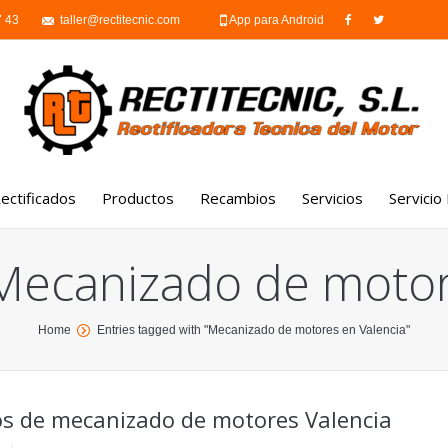
7 43
taller@rectitecnic.com
App para Android
ectificados
Productos
Recambios
Servicios
Servicio
Culatas rectificadas
Motores
Trabajos externos
Mecanizado de motor
Bloque de motor
Culatas
Mecánica-montaje de
Cigüeñal
Cajas de cambio
Laboratorio de inyecc
Home
Entries tagged with "Mecanizado de motores en Valencia"
Limpieza por ultrasonidos
Turbos
Reparación de maquin
portuaria
Soldadura
Filtros de partículas y
catalizadores
Reparación de motor
ios de mecanizado de motores Valencia
marinos
Inyectores