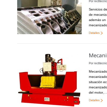
Por
rectitecni
Servicios d
de mecaniza
además un a
mecanizado 
Detalles
Mecani
Por
rectitecni
Mecanizado 
mecanizado 
situación e
mecanizado 
del motor,
Detalles