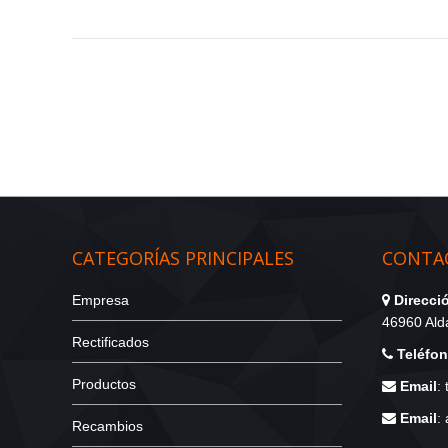
CATEGORÍAS PRINCIPALES
CONTAC
Empresa
Direcci
46960 Alda
Rectificados
Teléfo
Productos
Email
:
Email
:
Recambios