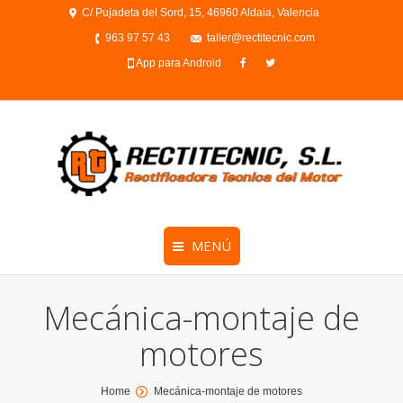
C/ Pujadeta del Sord, 15, 46960 Aldaia, Valencia
963 97 57 43
taller@rectitecnic.com
App para Android
MENÚ
Mecánica-montaje de
motores
You are here:
Home
Mecánica-montaje de motores