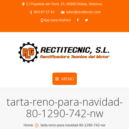
C/ Pujadeta del Sord, 15, 46960 Aldaia, Valencia
963 97 57 43
taller@rectitecnic.com
App para Android
MENÚ
tarta-reno-para-navidad-
80-1290-742-nw
You are here:
Home
tarta-reno-para-navidad-80-1290-742-nw