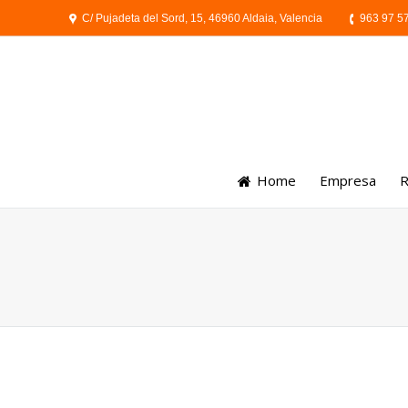
C/ Pujadeta del Sord, 15, 46960 Aldaia, Valencia
963 97 5
Home
Empresa
R
You are here: