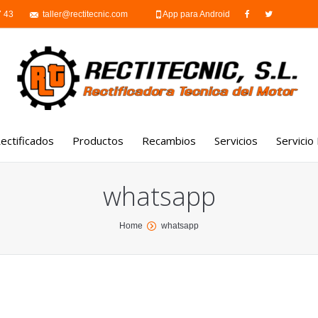
7 43
taller@rectitecnic.com
App para Android
ectificados
Productos
Recambios
Servicios
Servicio
Culatas rectificadas
Motores
Trabajos externos
whatsapp
Bloque de motor
Culatas
Mecánica-montaje de
Cigüeñal
Cajas de cambio
Home
whatsapp
Laboratorio de inyecc
Limpieza por ultrasonidos
Turbos
Reparación de maquin
portuaria
Soldadura
Filtros de partículas y
catalizadores
Reparación de motor
marinos
Inyectores