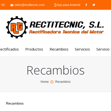
7 43
taller@rectitecnic.com
App para Android
ectificados
Productos
Recambios
Servicios
Servicio
Culatas rectificadas
Motores
Trabajos externos
Recambios
Bloque de motor
Culatas
Mecánica-montaje de
Cigüeñal
Cajas de cambio
Laboratorio de inyecc
Home
Recambios
Limpieza por ultrasonidos
Turbos
Reparación de maquin
portuaria
Soldadura
Filtros de partículas y
catalizadores
Reparación de motor
Recambios
marinos
Inyectores