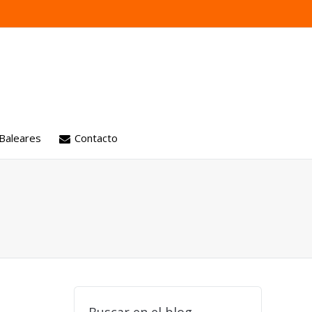
 Baleares
Contacto
 motores
ión
aria
es