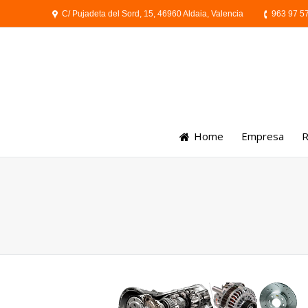
C/ Pujadeta del Sord, 15, 46960 Aldaia, Valencia
963 97 5
Home
Empresa
R
You are here: