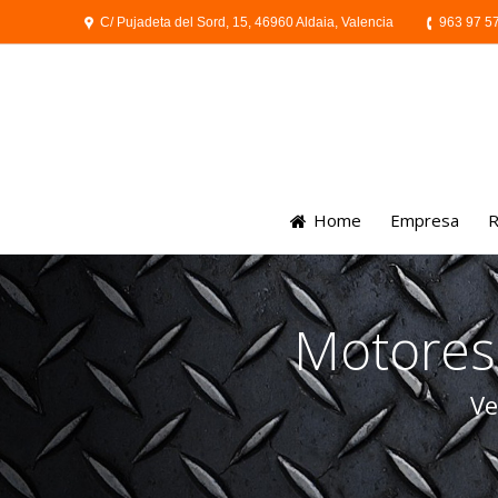
C/ Pujadeta del Sord, 15, 46960 Aldaia, Valencia
963 97 5
Home
Empresa
R
Motores 
Ve
You are here: