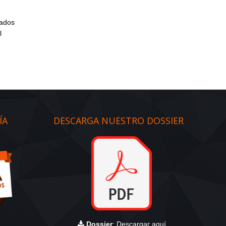
cados
l
ÍA
DESCARGA NUESTRO DOSSIER
Dossier
:
Descargar aquí