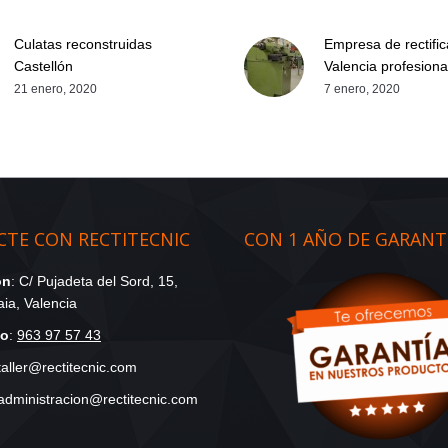
Culatas reconstruidas
Empresa de rectifi
Castellón
Valencia profesiona
21 enero, 2020
7 enero, 2020
TE CON RECTITECNIC
CON 1 AÑO DE GARANT
ón
: C/ Pujadeta del Sord, 15,
ia, Valencia
no
:
963 97 57 43
 taller@rectitecnic.com
 administracion@rectitecnic.com