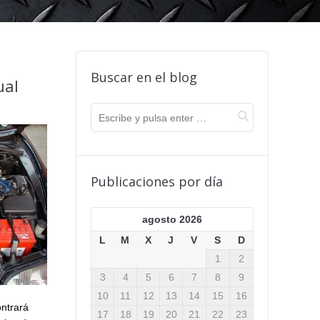
Buscar en el blog
ual
Publicaciones por día
agosto 2026
L
M
X
J
V
S
D
1
2
3
4
5
6
7
8
9
10
11
12
13
14
15
16
ontrará
17
18
19
20
21
22
23