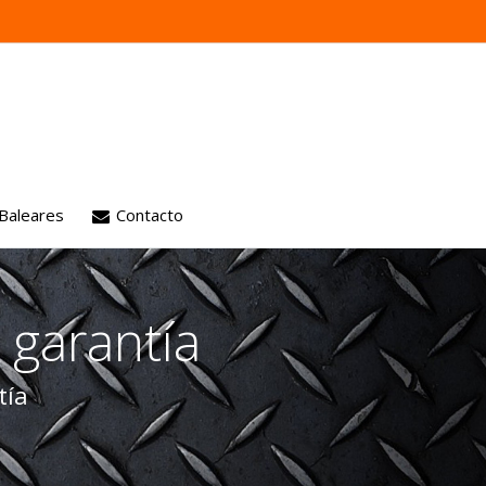
 Baleares
Contacto
 motores
 garantía
ión
aria
tía
es