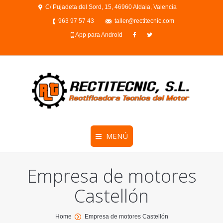
C/ Pujadeta del Sord, 15, 46960 Aldaia, Valencia
963 97 57 43
taller@rectitecnic.com
App para Android
MENÚ
Empresa de motores
Castellón
You are here:
Home
Empresa de motores Castellón