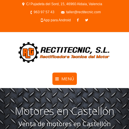
C/ Pujadeta del Sord, 15, 46960 Aldaia, Valencia
963 97 57 43
taller@rectitecnic.com
App para Android
MENÚ
Motores en Castellón
Venta de motores en Castellón