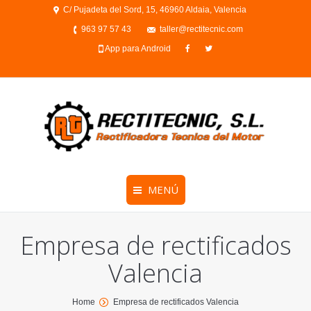
C/ Pujadeta del Sord, 15, 46960 Aldaia, Valencia
963 97 57 43
taller@rectitecnic.com
App para Android
MENÚ
Empresa de rectificados
Valencia
You are here:
Home
Empresa de rectificados Valencia