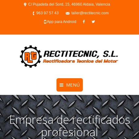
C/ Pujadeta del Sord, 15, 46960 Aldaia, Valencia
963 97 57 43
taller@rectitecnic.com
App para Android
MENÚ
Empresa de rectificados
profesional