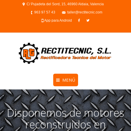
C/ Pujadeta del Sord, 15, 46960 Aldaia, Valencia
963 97 57 43
taller@rectitecnic.com
App para Android
MENÚ
Disponemos de motores
reconstruidos en