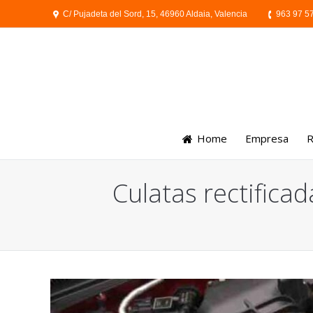
C/ Pujadeta del Sord, 15, 46960 Aldaia, Valencia
963 97 5
Home
Empresa
R
Culatas rectifica
You are here: