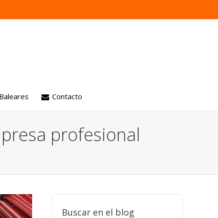
 Baleares
Contacto
mpresa profesional
 motores
ión
aria
es
Buscar en el blog