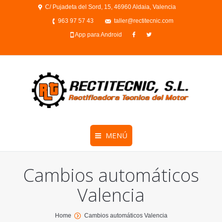
C/ Pujadeta del Sord, 15, 46960 Aldaia, Valencia
963 97 57 43
taller@rectitecnic.com
App para Android
MENÚ
Cambios automáticos
Valencia
You are here:
Home
Cambios automáticos Valencia